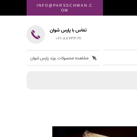
INFO@PARSSCHWAN.C
OM
تماس با پارس شوان
021-88733191
مشاهده محصولات برند پارس شوان