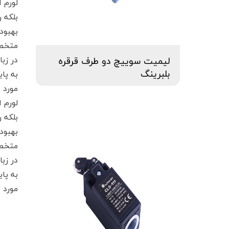
لورم 
بلکه 
بهبود
متخصص
در زب
لیمیت سوییچ دو طرف قرقره
به پا
بلبرینگ
مورد ا
لورم 
بلکه 
بهبود
متخصص
در زب
به پا
مورد ا