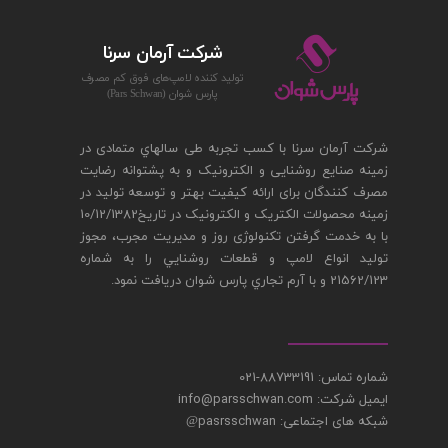
شركت آرمان سرنا
توليد كننده لامپ‌های فوق كم مصرف
پارس‌ شوان (Pars Schwan)
شرکت آرمان سرنا با کسب تجربه طی سالهاي متمادی در
زمینه صنایع روشنایی و الکترونیک و به پشتوانه رضایت
مصرف کنندگان برای ارائه کیفیت بهتر و توسعه تولید در
زمینه محصولات الکتریک و الکترونیک در تاريخ10/12/1382
با به خدمت گرفتن تکنولوژی روز و مدیریت مجرب، مجوز
توليد انواع لامپ و قطعات روشنايي را به شماره
21562/123 و با آرم تجاري پارس شوان دريافت نمود.
شماره تماس: 88733191-021
ایمیل شرکت: info@parsschwan.com
شبکه های اجتماعی: pasrsschwan
@