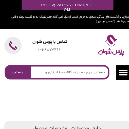
INFO@PARSSCHWAN.C
OM
یاری از شکست های زندگی متعلق به افرادی است که درک نمی کنند چقدر نزدیک به موفقیت بودند وقتی
لیم شدند. (توماس ادیسون)
تماس با پارس شوان
021-88733191
جستجو
خانه | محصولات | مشخصات محصول