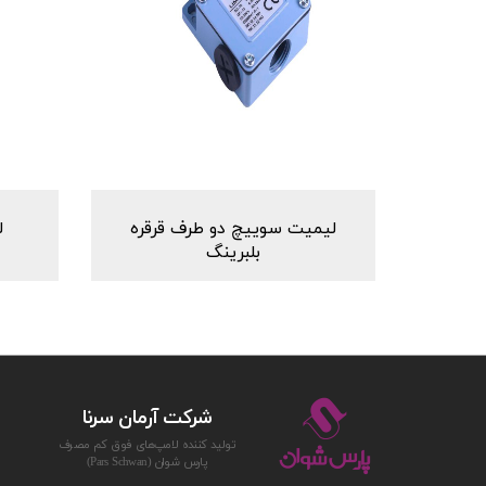
لیمیت سوییچ دو طرف قرقره
ل
بلبرینگ
شركت آرمان سرنا
توليد كننده لامپ‌های فوق كم مصرف
پارس‌ شوان (Pars Schwan)