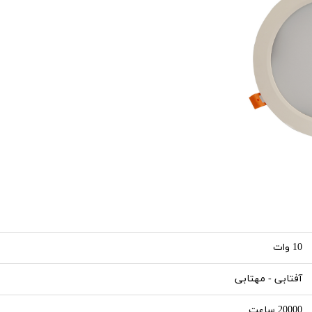
10 وات
آفتابی - مهتابی
20000 ساعت