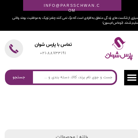
INFO@PARSSCHWAN.C
OM
یاری از شکست های زندگی متعلق به افرادی است که درک نمی کنند چقدر نزدیک به موفقیت بودند وقتی
لیم شدند. (توماس ادیسون)
تماس با پارس شوان
021-88733191
جستجو
خانه | محصولات