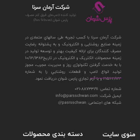
شركت آرمان سرنا
توليد كننده لامپ‌های فوق كم مصرف
پارس‌ شوان (Pars Schwan)
شرکت آرمان سرنا با کسب تجربه طی سالهاي متمادی در
زمینه صنایع روشنایی و الکترونیک و به پشتوانه رضایت
مصرف کنندگان برای ارائه کیفیت بهتر و توسعه تولید در
زمینه محصولات الکتریک و الکترونیک در تاريخ10/12/1382
با به خدمت گرفتن تکنولوژی روز و مدیریت مجرب، مجوز
توليد انواع لامپ و قطعات روشنايي را به شماره
21562/123 و با آرم تجاري پارس شوان دريافت نمود.
شماره تماس: 88733191-021
ایمیل شرکت: info@parsschwan.com
شبکه های اجتماعی: pasrsschwan
@
دسته بندی محصولات
منوی سایت