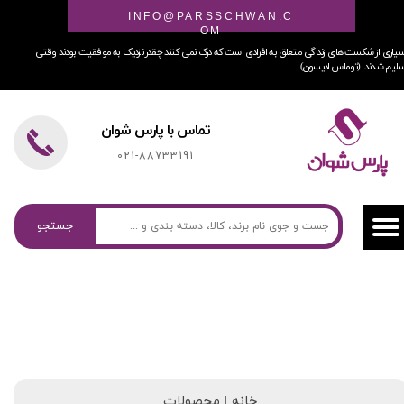
INFO@PARSSCHWAN.C
OM
یاری از شکست های زندگی متعلق به افرادی است که درک نمی کنند چقدر نزدیک به موفقیت بودند وقتی
لیم شدند. (توماس ادیسون)
تماس با پارس شوان
021-88733191
جستجو
خانه | محصولات