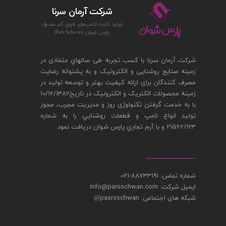
شركت آرمان سرنا
توليد كننده لامپ‌های فوق كم مصرف
پارس‌ شوان (Pars Schwan)
شرکت آرمان سرنا با کسب تجربه طی سالهاي متمادی در
زمینه صنایع روشنایی و الکترونیک و به پشتوانه رضایت
مصرف کنندگان برای ارائه کیفیت بهتر و توسعه تولید در
زمینه محصولات الکتریک و الکترونیک در تاريخ10/12/1382
با به خدمت گرفتن تکنولوژی روز و مدیریت مجرب، مجوز
توليد انواع لامپ و قطعات روشنايي را به شماره
21562/123 و با آرم تجاري پارس شوان دريافت نمود.
شماره تماس: 88733191-021
ایمیل شرکت: info@parsschwan.com
شبکه های اجتماعی: pasrsschwan
@