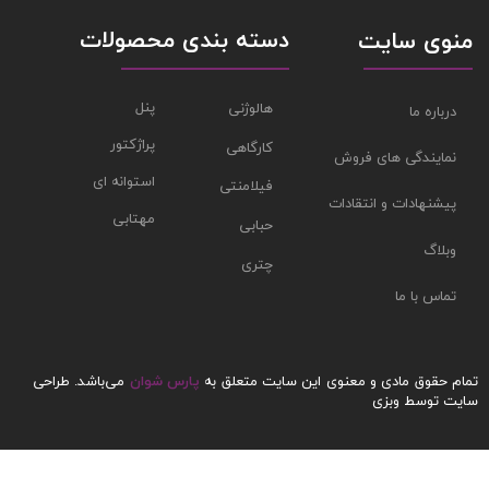
دسته بندی محصولات
منوی سایت
پنل
هالوژنی
درباره ما
پراژکتور
کارگاهی
نمایندگی های فروش
استوانه ای
فیلامنتی
پیشنهادات و انتقادات
مهتابی
حبابی
وبلاگ
چتری
تماس با ما
تمام حقوق مادی و معنوی این سایت متعلق به
پارس شوان
می‌باشد.
طراحی
سایت
توسط وبزی