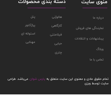
دسته بندی محصولات
منوی سایت
پنل
هالوژنی
درباره ما
پراژکتور
کارگاهی
نمایندگی های فروش
استوانه ای
فیلامنتی
پیشنهادات و انتقادات
مهتابی
حبابی
وبلاگ
چتری
تماس با ما
تمام حقوق مادی و معنوی این سایت متعلق به
پارس شوان
می‌باشد.
طراحی
سایت
توسط وبزی