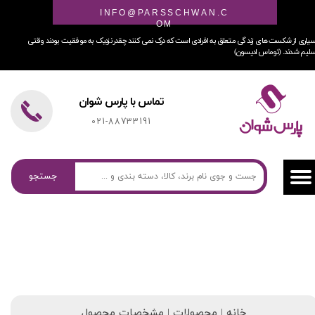
INFO@PARSSCHWAN.C
OM
یاری از شکست های زندگی متعلق به افرادی است که درک نمی کنند چقدر نزدیک به موفقیت بودند وقتی
لیم شدند. (توماس ادیسون)
تماس با پارس شوان
021-88733191
جستجو
خانه | محصولات | مشخصات محصول