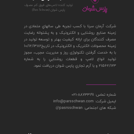
توليد كننده لامپ‌های فوق كم مصرف
پارس‌ شوان (Pars Schwan)
شرکت آرمان سرنا با کسب تجربه طی سالهاي متمادی در
زمینه صنایع روشنایی و الکترونیک و به پشتوانه رضایت
مصرف کنندگان برای ارائه کیفیت بهتر و توسعه تولید در
زمینه محصولات الکتریک و الکترونیک در تاريخ10/12/1382
با به خدمت گرفتن تکنولوژی روز و مدیریت مجرب، مجوز
توليد انواع لامپ و قطعات روشنايي را به شماره
21562/123 و با آرم تجاري پارس شوان دريافت نمود.
شماره تماس: 88733191-021
ایمیل شرکت: info@parsschwan.com
شبکه های اجتماعی: pasrsschwan
@